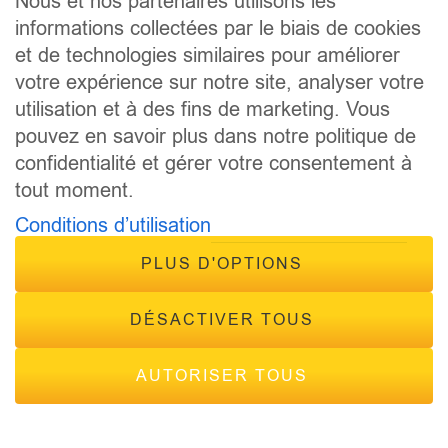
Nous et nos partenaires utilisons les
informations collectées par le biais de cookies
et de technologies similaires pour améliorer
votre expérience sur notre site, analyser votre
utilisation et à des fins de marketing. Vous
pouvez en savoir plus dans notre politique de
© 2026 - Tous droits réservés Inside Radio, site réalisé par
confidentialité et gérer votre consentement à
Inside Communication
tout moment.
Mentions légales
-
Politique de confidentialité
Conditions d’utilisation
PLUS D'OPTIONS
DÉSACTIVER TOUS
AUTORISER TOUS