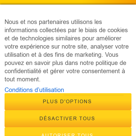
Nous et nos partenaires utilisons les
informations collectées par le biais de cookies
PODCAST
et de technologies similaires pour améliorer
ÉMISSIONS
votre expérience sur notre site, analyser votre
ANIMATEURS
utilisation et à des fins de marketing. Vous
CONCOURS
pouvez en savoir plus dans notre politique de
ÉVÈNEMENTS
confidentialité et gérer votre consentement à
CONTACT
tout moment.
FRÉQUENCES
Conditions d’utilisation
PLUS D'OPTIONS
DÉSACTIVER TOUS
AUTORISER TOUS
© 2026 - Tous droits réservés Inside Radio, site réalisé par