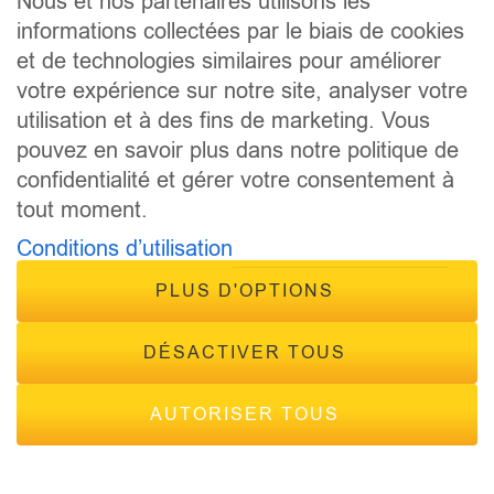
Nous et nos partenaires utilisons les
informations collectées par le biais de cookies
et de technologies similaires pour améliorer
votre expérience sur notre site, analyser votre
utilisation et à des fins de marketing. Vous
pouvez en savoir plus dans notre politique de
© 2026 - Tous droits réservés Inside Radio, site réalisé par
confidentialité et gérer votre consentement à
Inside Communication
tout moment.
Mentions légales
-
Politique de confidentialité
Conditions d’utilisation
PLUS D'OPTIONS
DÉSACTIVER TOUS
AUTORISER TOUS