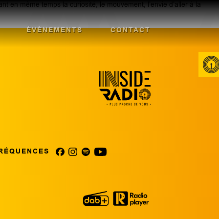
nt en même temps la curiosité, le mouvement, l’envie d’aller à la
ÉVÈNEMENTS
CONTACT
RÉQUENCES