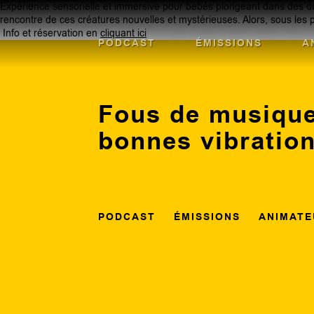
Expérience sensorielle et immersive pour bébés plongeant dans des déco
rencontre de ces créatures nouvelles et mystérieuses. Alors, sous les peti
Info et réservation en
cliquant ici
PODCAST
ÉMISSIONS
A
Fous de musique
bonnes vibratio
PODCAST
ÉMISSIONS
ANIMATE