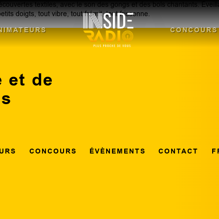
uvertes textiles, avec le son des gongs et des bols chantants. Éveilla
ts doigts, tout vibre, tout frémit, tout frissonne.
NIMATEURS
CONCOURS
 et de
ns
URS
CONCOURS
ÉVÈNEMENTS
CONTACT
F