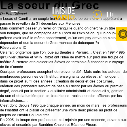
La soeur du Grec
De Eric Delcourt
« Lucas et Camilla, un couple trentenaire de bo-bo parisiens, s’apprêtent à
passer le réveillon du 31 décembre aux Menuires.
Mais comment passer un réveillon tranquille quand on cherche un titre pour
son bouquin, que sa compagne est au bord de l’explosion, qu’un couple
prétend avoir loué le même appartement, qu’un ami psy arrive en pleine
dépression et que la soeur du Grec menace de débarquer ?»
Réservations
ICI
Cela fait longtemps que l’on joue au théâtre à Pierrard… C’est en 1994-1995
qu’Olivier Chavée et Willy Rozet ont l’idée de mettre sur pied une troupe de
théâtre à Pierrard afin d’aider les élèves de terminale à financer leur voyage
de fin d’année.
Quelques professeurs acceptent de relever le défi. Mais outre les acteurs, de
nombreuses personnes de l’Institut, enseignants ou élèves, s’impliquent
dans ce projet au fil des années : création du décor et des costumes,
création des panneaux servant de base au décor par les élèves du premier
degré, accueil par la section « auxiliaire administratif et d’accueil », gestion
du son et de la lumière par les électriciens, réalisation des affiches par les
informaticiens,…
C’est donc depuis 1995 que chaque année, au mois de mars, les professeurs
de l’Institut ont le plaisir de présenter une voire deux pièces au profit de
projets de l’Institut ou d’autres.
En 2005, la troupe des professeurs est rejointe par une seconde, ouverte aux
élèves et encadrée par Sandrine Chalon et Béatrice Pirson.