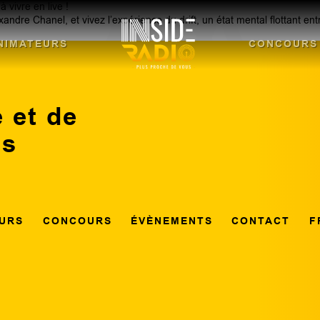
 vivre en live !
dre Chanel, et vivez l’expérience du drift, un état mental flottant ent
NIMATEURS
CONCOURS
 et de
ns
URS
CONCOURS
ÉVÈNEMENTS
CONTACT
F