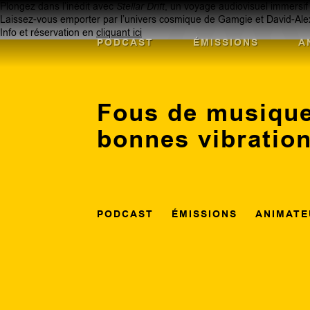
Plongez dans l’inédit avec
Stellar Drift
, un voyage audiovisuel immersif à
Laissez-vous emporter par l’univers cosmique de Gamgie et David-Alexan
Info et réservation en
cliquant ici
PODCAST
ÉMISSIONS
A
Fous de musique
bonnes vibratio
PODCAST
ÉMISSIONS
ANIMATE