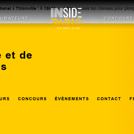
Chanel
à
Thionville
! À
15h30
ou à
20h
, choisis ton créneau pour plo
NIMATEURS
CONCOURS
 et de
ns
URS
CONCOURS
ÉVÈNEMENTS
CONTACT
F