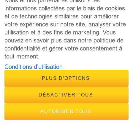
Nous et nos partenaires utilisons les
CONTACT
informations collectées par le biais de cookies
FRÉQUENCES
et de technologies similaires pour améliorer
votre expérience sur notre site, analyser votre
utilisation et à des fins de marketing. Vous
pouvez en savoir plus dans notre politique de
confidentialité et gérer votre consentement à
tout moment.
© 2026 - Tous droits réservés Inside Radio, site réalisé par
Conditions d’utilisation
Inside Communication
Mentions légales
-
Politique de confidentialité
PLUS D'OPTIONS
DÉSACTIVER TOUS
AUTORISER TOUS