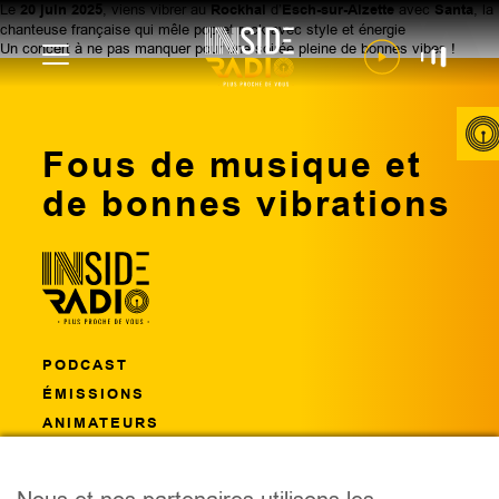
Le
20 juin 2025
, viens vibrer au
Rockhal
d’
Esch-sur-Alzette
avec
Santa
, la
chanteuse française qui mêle pop et rock avec style et énergie
Un concert à ne pas manquer pour une soirée pleine de bonnes vibes !
Fous de musique et
de bonnes vibrations
PODCAST
ÉMISSIONS
ANIMATEURS
CONCOURS
ÉVÈNEMENTS