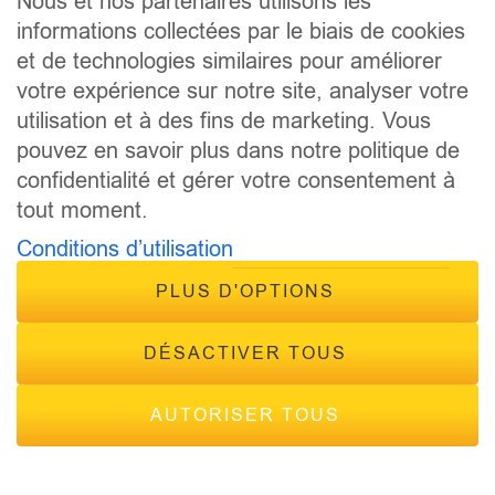
Nous et nos partenaires utilisons les
ANIMATEURS
informations collectées par le biais de cookies
CONCOURS
et de technologies similaires pour améliorer
ÉVÈNEMENTS
votre expérience sur notre site, analyser votre
CONTACT
utilisation et à des fins de marketing. Vous
FRÉQUENCES
pouvez en savoir plus dans notre politique de
confidentialité et gérer votre consentement à
tout moment.
Conditions d’utilisation
PLUS D'OPTIONS
© 2026 - Tous droits réservés Inside Radio, site réalisé par
Inside Communication
DÉSACTIVER TOUS
Mentions légales
-
Politique de confidentialité
AUTORISER TOUS