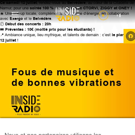
Ce samedi 12 juillet
, rendez-vous au
Belvédère
, au cœur de la Citadelle de
Namur, pour une
soirée 100 % rap belge avec CTORVI, ZIGGY et ONEY !
🔥 Une line-up locale, complémentaire et pleine d’énergie, en collaboration
avec
Exergo
et le
Belvédère
.
🕗
Début des concerts : 20h
🎟️
Préventes : 10€
(
moitié prix pour les étudiants) !
📍 Ambiance unique, lieu mythique, et talents de demain : c’est
le plan du
12 juillet
!
Fous de musique et
de bonnes vibrations
PODCAST
ÉMISSIONS