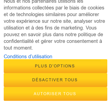
Nous et nos partenaires utilisons les
informations collectées par le biais de cookies
PODCAST
et de technologies similaires pour améliorer
ÉMISSIONS
votre expérience sur notre site, analyser votre
ANIMATEURS
utilisation et à des fins de marketing. Vous
CONCOURS
pouvez en savoir plus dans notre politique de
ÉVÈNEMENTS
confidentialité et gérer votre consentement à
CONTACT
tout moment.
FRÉQUENCES
Conditions d’utilisation
PLUS D'OPTIONS
DÉSACTIVER TOUS
© 2026 - Tous droits réservés Inside Radio, site réalisé par
AUTORISER TOUS
Inside Communication
Mes préférences de consentement
Mentions légales
-
Politique de confidentialité