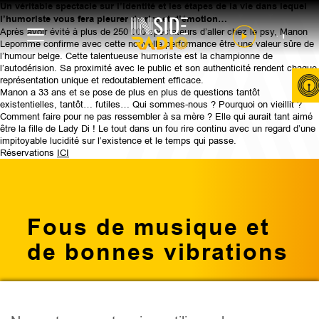
Un véritable spectacle sur l’identité et les étapes de la vie dans lequel
l’humoriste vous fera pleurer de rire et d’émotion…
Après avoir évité à plus de 250 000 spectateurs d’aller chez le psy, Manon
Lepomme confirme avec cette nouvelle performance être une valeur sûre de
l’humour belge. Cette talentueuse humoriste est la championne de
l’autodérision. Sa proximité avec le public et son authenticité rendent chaque
représentation unique et redoutablement efficace.
Manon a 33 ans et se pose de plus en plus de questions tantôt
existentielles, tantôt… futiles… Qui sommes-nous ? Pourquoi on vieillit ?
Comment faire pour ne pas ressembler à sa mère ? Elle qui aurait tant aimé
être la fille de Lady Di ! Le tout dans un fou rire continu avec un regard d’une
impitoyable lucidité sur l’existence et le temps qui passe.
Réservations
ICI
Fous de musique et
de bonnes vibrations