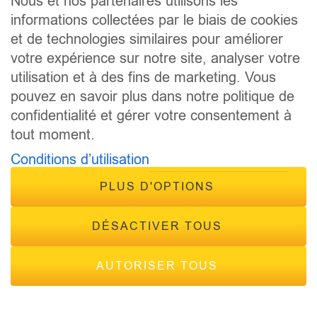
Nous et nos partenaires utilisons les
ANIMATEURS
informations collectées par le biais de cookies
CONCOURS
et de technologies similaires pour améliorer
ÉVÈNEMENTS
votre expérience sur notre site, analyser votre
CONTACT
utilisation et à des fins de marketing. Vous
FRÉQUENCES
pouvez en savoir plus dans notre politique de
confidentialité et gérer votre consentement à
tout moment.
Conditions d’utilisation
PLUS D'OPTIONS
© 2026 - Tous droits réservés Inside Radio, site réalisé par
Inside Communication
DÉSACTIVER TOUS
Mentions légales
-
Politique de confidentialité
AUTORISER TOUS