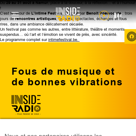
Du
29 au 31 août à Namur
, place à la douceur, à la réflexion… et à l’humour
!
C’est le retour de
L’Intime Festival
, imaginé par
Benoît Poelvoorde
: trois
jours de
rencontres artistiques
, lectures, spectacles, échanges et fous
rires, dans une ambiance délicatement décalée.
Un festival pas comme les autres, entre littérature, théâtre et moments
suspendus… où l’art et l’émotion se vivent de près, avec sincérité.
Le programme complet sur
intimefestival.be.
Fous de musique et
de bonnes vibrations
PODCAST
ÉMISSIONS