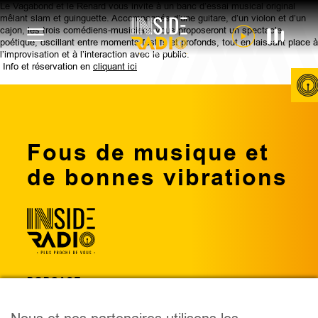
Le Vagabond et le Renard vous invite à un banc d’essai musical original
mêlant slam et guinguette. Accompagnés d’une guitare, d’un violon et d’un
cajon, les trois comédiens-musiciens vous proposeront un spectacle
poétique, oscillant entre moments festifs et profonds, tout en laissant place à
l’improvisation et à l’interaction avec le public.
Info et réservation en
cliquant ici
Fous de musique et
de bonnes vibrations
PODCAST
ÉMISSIONS
ANIMATEURS