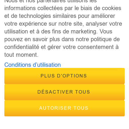
Nous et nos partenaires utilisons les
informations collectées par le biais de cookies
CONCOURS
ÉVÈNEMENTS
et de technologies similaires pour améliorer
CONTACT
votre expérience sur notre site, analyser votre
FRÉQUENCES
utilisation et à des fins de marketing. Vous
pouvez en savoir plus dans notre politique de
confidentialité et gérer votre consentement à
tout moment.
Conditions d’utilisation
PLUS D'OPTIONS
© 2026 - Tous droits réservés Inside Radio, site réalisé par
Inside Communication
DÉSACTIVER TOUS
Mentions légales
-
Politique de confidentialité
AUTORISER TOUS