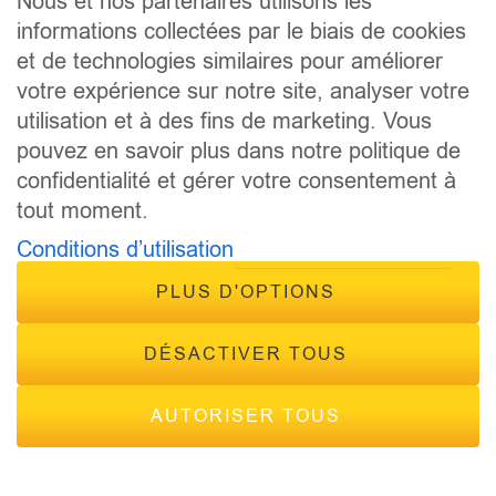
Nous et nos partenaires utilisons les
CONCOURS
informations collectées par le biais de cookies
ÉVÈNEMENTS
et de technologies similaires pour améliorer
CONTACT
votre expérience sur notre site, analyser votre
FRÉQUENCES
utilisation et à des fins de marketing. Vous
pouvez en savoir plus dans notre politique de
confidentialité et gérer votre consentement à
tout moment.
Conditions d’utilisation
© 2026 - Tous droits réservés Inside Radio, site réalisé par
PLUS D'OPTIONS
Inside Communication
Mentions légales
-
Politique de confidentialité
DÉSACTIVER TOUS
AUTORISER TOUS