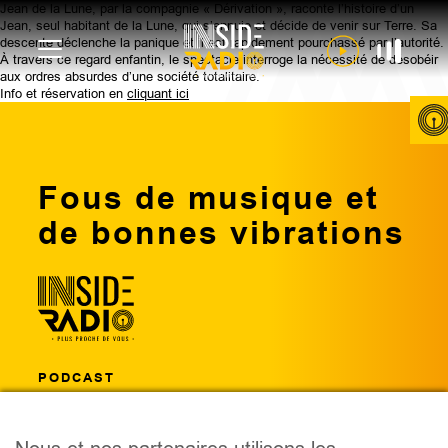
Jean de la Lune, par la compagnie « Dérivation », raconte l’histoire d’un
Jean, seul habitant de la Lune, qui s’ennuie et décide de venir sur Terre. Sa
descente déclenche la panique et il est rapidement pourchassé par l’autorité.
À travers ce regard enfantin, le spectacle interroge la nécessité de désobéir
aux ordres absurdes d’une société totalitaire.
Info et réservation en
cliquant ici
Fous de musique et
de bonnes vibrations
PODCAST
ÉMISSIONS
ANIMATEURS