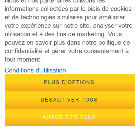
Nous et nos partenaires utilisons les
informations collectées par le biais de cookies
CONCOURS
ÉVÈNEMENTS
et de technologies similaires pour améliorer
CONTACT
votre expérience sur notre site, analyser votre
FRÉQUENCES
utilisation et à des fins de marketing. Vous
pouvez en savoir plus dans notre politique de
confidentialité et gérer votre consentement à
tout moment.
Conditions d’utilisation
PLUS D'OPTIONS
© 2026 - Tous droits réservés Inside Radio, site réalisé par
Inside Communication
DÉSACTIVER TOUS
Mentions légales
-
Politique de confidentialité
AUTORISER TOUS