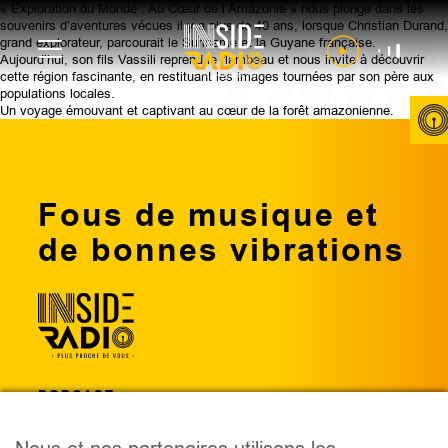
« Exploration du Monde : Au Cœur de l’Amazonie » nous plonge dans les
souvenirs d’aventures vécues il y a plus de 40 ans, lorsque Christian Durand,
grand explorateur, parcourait le Suriname et la Guyane française.
Aujourd’hui, son fils Vassili reprend le flambeau et nous invite à découvrir
cette région fascinante, en restituant les images tournées par son père aux
populations locales.
Un voyage émouvant et captivant au cœur de la forêt amazonienne.
Fous de musique et
de bonnes vibrations
PODCAST
ÉMISSIONS
ANIMATEURS