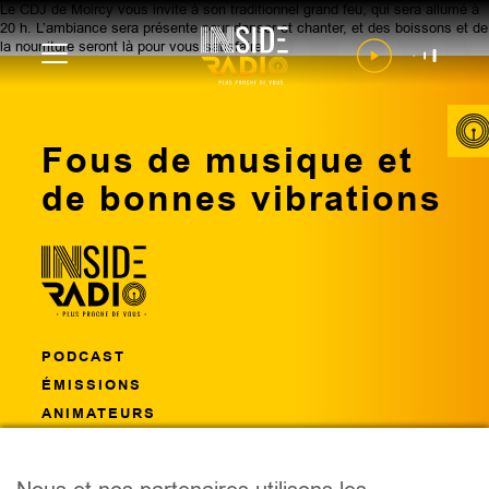
Le CDJ de Moircy vous invite à son traditionnel grand feu, qui sera allumé à
20 h. L’ambiance sera présente pour danser et chanter, et des boissons et de
la nourriture seront là pour vous satisfaire.
Fous de musique et
de bonnes vibrations
PODCAST
ÉMISSIONS
ANIMATEURS
CONCOURS
ÉVÈNEMENTS