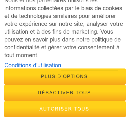
Nous et nos partenaires utilisons les
CONTACT
informations collectées par le biais de cookies
FRÉQUENCES
et de technologies similaires pour améliorer
votre expérience sur notre site, analyser votre
utilisation et à des fins de marketing. Vous
pouvez en savoir plus dans notre politique de
confidentialité et gérer votre consentement à
tout moment.
© 2026 - Tous droits réservés Inside Radio, site réalisé par
Conditions d’utilisation
Inside Communication
Mentions légales
-
Politique de confidentialité
PLUS D'OPTIONS
DÉSACTIVER TOUS
AUTORISER TOUS