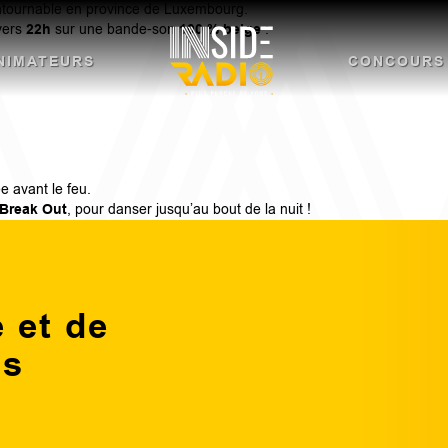
ontournable en province de Luxembourg.
 vers
22h
sur une bande-son
100 % belge
:
NIMATEURS
CONCOURS
e avant le feu.
 Break Out
, pour danser jusqu’au bout de la nuit !
 et de
ns