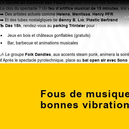
Le
comité du Carnaval des Fleurs
organise une journée festive inc
Le clou du spectacle ? Un
feu d’artifice musical de 15 minutes
, tiré
➡️ Des artistes actuels comme
Helena
,
Mentissa
,
Henry PFR
PODCAST
ÉMISSIONS
A
➡️ Et des tubes nostalgiques de
Benny B
,
Lio
,
Plastic Bertrand
🎠
Dès 15h
, rendez-vous au
parking Trinteler
pour :
Jeux en bois et châteaux gonflables (gratuits)
Bar, barbecue et animations musicales
🎶 Le groupe
Folk Dandies
, aux accents steam punk, animera la soiré
💃 Après le spectacle pyrotechnique, place au
bal open air avec Sono
Fous de musique
bonnes vibratio