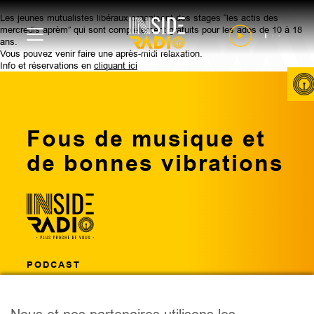
Les jeunes mutualistes libéraux organisent des stages “les actis des
mercredis aprèm” qui sont complètement gratuits pour les ados de 10 à 18
ans.
Vous pouvez venir faire une après-midi relaxation.
Info et réservations en
cliquant ici
Fous de musique et
de bonnes vibrations
PODCAST
ÉMISSIONS
ANIMATEURS