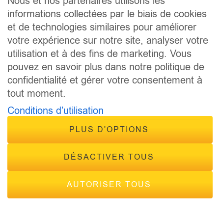
Nous et nos partenaires utilisons les
CONCOURS
informations collectées par le biais de cookies
ÉVÈNEMENTS
et de technologies similaires pour améliorer
CONTACT
votre expérience sur notre site, analyser votre
FRÉQUENCES
utilisation et à des fins de marketing. Vous
pouvez en savoir plus dans notre politique de
confidentialité et gérer votre consentement à
tout moment.
Conditions d’utilisation
© 2026 - Tous droits réservés Inside Radio, site réalisé par
PLUS D'OPTIONS
Inside Communication
Mentions légales
-
Politique de confidentialité
DÉSACTIVER TOUS
AUTORISER TOUS