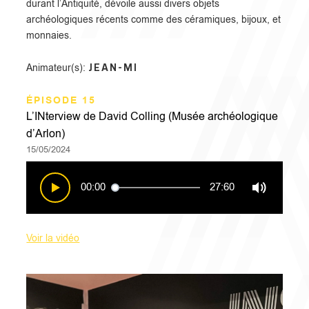
durant l’Antiquité, dévoile aussi divers objets
archéologiques récents comme des céramiques, bijoux, et
monnaies.
JEAN-MI
Animateur(s):
ÉPISODE 15
L’INterview de David Colling (Musée archéologique
d’Arlon)
15/05/2024
00:00
27:60
Voir la vidéo