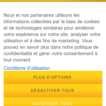
Nous et nos partenaires utilisons les
informations collectées par le biais de cookies
PODCAST
et de technologies similaires pour améliorer
ÉMISSIONS
votre expérience sur notre site, analyser votre
ANIMATEURS
utilisation et à des fins de marketing. Vous
CONCOURS
pouvez en savoir plus dans notre politique de
ÉVÈNEMENTS
confidentialité et gérer votre consentement à
CONTACT
tout moment.
FRÉQUENCES
Conditions d’utilisation
PLUS D'OPTIONS
DÉSACTIVER TOUS
AUTORISER TOUS
© 2026 - Tous droits réservés Inside Radio, site réalisé par