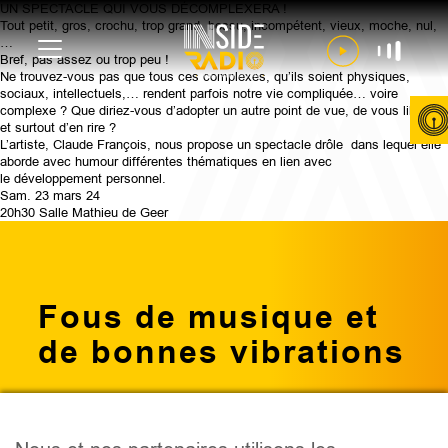
UN SPECTACLE QUI VOUS DÉCOMPLEXERA !
Tout petit, gros, crochu, trop grand, bossu, incompétent, vieux, moche, nul,
…
Bref, pas assez ou trop peu !
Ne trouvez-vous pas que tous ces complexes, qu’ils soient physiques,
sociaux, intellectuels,… rendent parfois notre vie compliquée… voire
complexe ? Que diriez-vous d’adopter un autre point de vue, de vous libérer
et surtout d’en rire ?
L’artiste, Claude François, nous propose un spectacle drôle dans lequel elle
aborde avec humour différentes thématiques en lien avec
le développement personnel.
Sam. 23 mars 24
20h30 Salle Mathieu de Geer
Fous de musique et
de bonnes vibrations