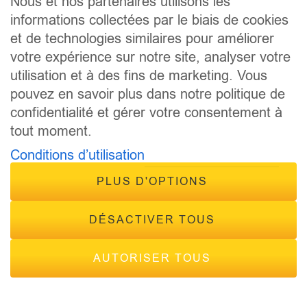
Nous et nos partenaires utilisons les
informations collectées par le biais de cookies
PODCAST
et de technologies similaires pour améliorer
ÉMISSIONS
votre expérience sur notre site, analyser votre
ANIMATEURS
utilisation et à des fins de marketing. Vous
CONCOURS
pouvez en savoir plus dans notre politique de
ÉVÈNEMENTS
confidentialité et gérer votre consentement à
CONTACT
tout moment.
FRÉQUENCES
Conditions d’utilisation
PLUS D'OPTIONS
DÉSACTIVER TOUS
© 2026 - Tous droits réservés Inside Radio, site réalisé par
AUTORISER TOUS
Inside Communication
Mes préférences de consentement
Mentions légales
-
Politique de confidentialité