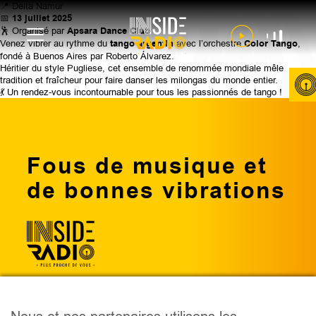
📍 Delta Namur
📅
13 juillet 2025
🕺 Organisé par
Apsara Dance Club
Venez vibrer au rythme du
tango argentin
avec l’orchestre
Color Tango
,
fondé à Buenos Aires par Roberto Álvarez.
Héritier du style Pugliese, cet ensemble de renommée mondiale mêle
tradition et fraîcheur pour faire danser les milongas du monde entier.
💃 Un rendez-vous incontournable pour tous les passionnés de tango !
Fous de musique et
de bonnes vibrations
PODCAST
ÉMISSIONS