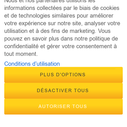
Nous et nos partenaires utilisons les
ANIMATEURS
informations collectées par le biais de cookies
CONCOURS
et de technologies similaires pour améliorer
ÉVÈNEMENTS
votre expérience sur notre site, analyser votre
CONTACT
utilisation et à des fins de marketing. Vous
FRÉQUENCES
pouvez en savoir plus dans notre politique de
confidentialité et gérer votre consentement à
tout moment.
Conditions d’utilisation
PLUS D'OPTIONS
© 2026 - Tous droits réservés Inside Radio, site réalisé par
Inside Communication
DÉSACTIVER TOUS
Mentions légales
-
Politique de confidentialité
AUTORISER TOUS