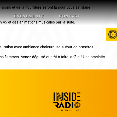
sons et de la nourriture seront là pour vous satisfaire.
ÉVÈNEMENTS
CONTACT
 45 et des animations musicales par la suite.
estauration avec ambiance chaleureuse autour de braséros.
des flammes. Venez déguisé et prêt à faire la fête ! Une omelette