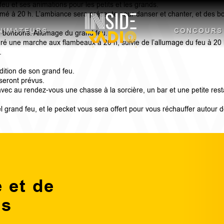
feu et ses animations pour les petits et les grands.
umé à 20 h. L’ambiance sera présente pour danser et chanter, et des bois
NIMATEURS
CONCOURS
e bonbons. Allumage du grand feu.
ré une marche aux flambeaux à 20 h, suivie de l’allumage du feu à 20 h
.
ition de son grand feu.
 seront prévus.
te avec au rendez-vous une chasse à la sorcière, un bar et une petite r
el grand feu, et le pecket vous sera offert pour vous réchauffer autour 
 et de
ns