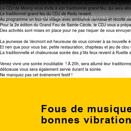
Le village d’Hazeilles fête ses 50 ans et vous accueille pour son grand 
Le CDJ de Moircy vous invite à son traditionnel grand feu, qui sera all
Le traditionnel grand feu du CDJ de Redu revient.
PODCAST
ÉMISSIONS
A
Au programme un tour de village avec ambiance carnaval et récolte d
Pour la 2e édition du Grand Feu de Sainte-Cécile, le CDJ vous a prépa
Des activités sont mises en place pour ne pas risquer de vous ennuyer
La jeunesse de Vecmont est heureuse de vous convier à sa nouvelle éd
Et rien que pour vous bar, petite restauration, chapiteau et jeu de clou
La traditionnelle et chaleureuse soirée des p’tits feux revient à Ruet
Venez vivre une soirée inoubliable ! À 20h, sera allumé leur traditionn
délicieuse vous sera également servie durant la soirée.
Ne manquez pas cet événement festif !
Fous de musique
bonnes vibratio