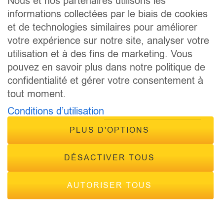
Nous et nos partenaires utilisons les
CONTACT
informations collectées par le biais de cookies
FRÉQUENCES
et de technologies similaires pour améliorer
votre expérience sur notre site, analyser votre
utilisation et à des fins de marketing. Vous
pouvez en savoir plus dans notre politique de
confidentialité et gérer votre consentement à
tout moment.
© 2026 - Tous droits réservés Inside Radio, site réalisé par
Conditions d’utilisation
Inside Communication
Mentions légales
-
Politique de confidentialité
PLUS D'OPTIONS
DÉSACTIVER TOUS
AUTORISER TOUS