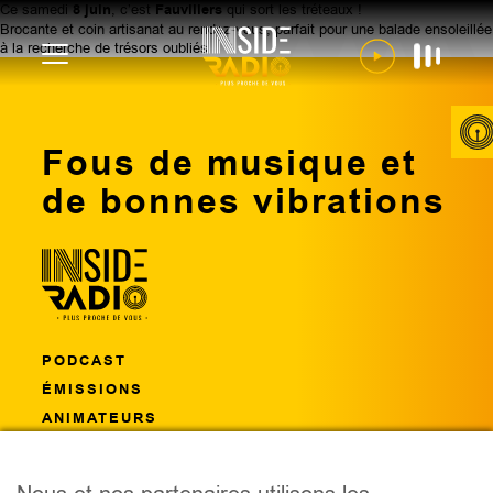
Ce samedi
8 juin
, c’est
Fauvillers
qui sort les tréteaux !
Brocante et coin artisanat au rendez-vous, parfait pour une balade ensoleillée
à la recherche de trésors oubliés
Fous de musique et
de bonnes vibrations
PODCAST
ÉMISSIONS
ANIMATEURS
CONCOURS
ÉVÈNEMENTS