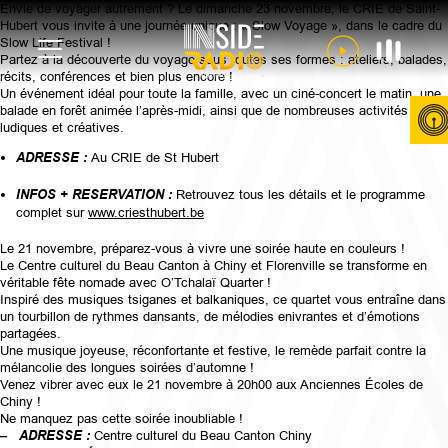
Envie de voyager autrement ? Le dimanche 23 novembre, le CRIE de Saint-
Hubert vous invite à une journée unique : « Slow Voyage », dans le cadre du
Slow Life Festival !
Partez à la découverte du voyage sous toutes ses formes : ateliers, balades,
récits, conférences et bien plus encore !
Un événement idéal pour toute la famille, avec un ciné-concert le matin, une
balade en forêt animée l’après-midi, ainsi que de nombreuses activités
ludiques et créatives.
ADRESSE :
Au CRIE de St Hubert
INFOS + RESERVATION :
Retrouvez tous les détails et le programme
complet sur
www.criesthubert.be
Le 21 novembre, préparez-vous à vivre une soirée haute en couleurs !
Le Centre culturel du Beau Canton à Chiny et Florenville se transforme en
véritable fête nomade avec O’Tchalaï Quarter !
Inspiré des musiques tsiganes et balkaniques, ce quartet vous entraîne dans
un tourbillon de rythmes dansants, de mélodies enivrantes et d’émotions
partagées.
Une musique joyeuse, réconfortante et festive, le remède parfait contre la
mélancolie des longues soirées d’automne !
Venez vibrer avec eux le 21 novembre à 20h00 aux Anciennes Écoles de
Chiny !
Ne manquez pas cette soirée inoubliable !
–
ADRESSE :
Centre culturel du Beau Canton Chiny