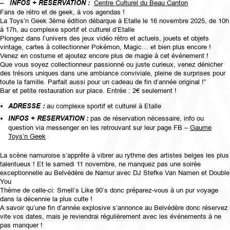
–
INFOS + RÉSERVATION :
Centre Culturel du Beau Canton
Fans de rétro et de geek, à vos agendas !
La Toys’n Geek 3ème édition débarque à Etalle le 16 novembre 2025, de 10h
à 17h, au complexe sportif et culturel d’Etalle
Plongez dans l’univers des jeux vidéo rétro et actuels, jouets et objets
vintage, cartes à collectionner Pokémon, Magic… et bien plus encore !
Venez en costume et ajoutez encore plus de magie à cet événement !
Que vous soyez collectionneur passionné ou juste curieux, venez dénicher
des trésors uniques dans une ambiance conviviale, pleine de surprises pour
toute la famille. Parfait aussi pour un cadeau de fin d’année original !”
Bar et petite restauration sur place. Entrée : 2€ seulement !
ADRESSE :
au complexe sportif et culturel à Etalle
INFOS + RESERVATION :
pas de réservation nécessaire, info ou
question via messenger en les retrouvant sur leur page FB –
Gaume
Toys’n Geek
La scène namuroise s’apprête à vibrer au rythme des artistes belges les plus
talentueux ! Et le samedi 11 novembre, ne manquez pas une soirée
exceptionnelle au Belvédère de Namur avec DJ Stefke Van Namen et Double
You
Thème de celle-ci: Smell’s Like 90’s donc préparez-vous à un pur voyage
dans la décennie la plus culte !
A savoir qu’une fin d’année explosive s’annonce au Belvédère donc réservez
vite vos dates, mais je reviendrai régulièrement avec les événements à ne
pas manquer !