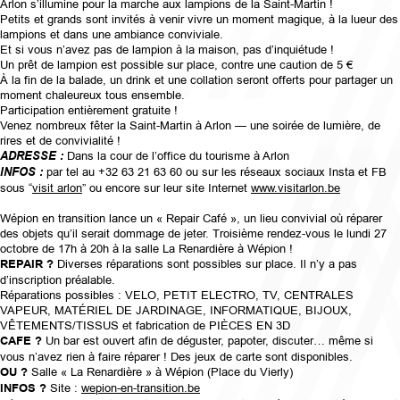
Arlon s’illumine pour la marche aux lampions de la Saint-Martin !
Petits et grands sont invités à venir vivre un moment magique, à la lueur des
lampions et dans une ambiance conviviale.
Et si vous n’avez pas de lampion à la maison, pas d’inquiétude !
Un prêt de lampion est possible sur place, contre une caution de 5 €
À la fin de la balade, un drink et une collation seront offerts pour partager un
moment chaleureux tous ensemble.
Participation entièrement gratuite !
Venez nombreux fêter la Saint-Martin à Arlon — une soirée de lumière, de
rires et de convivialité !
ADRESSE :
Dans la cour de l’office du tourisme à Arlon
INFOS :
par tel au +32 63 21 63 60 ou sur les réseaux sociaux Insta et FB
sous “
visit arlon
” ou encore sur leur site Internet
www.visitarlon.be
Wépion en transition lance un « Repair Café », un lieu convivial où réparer
des objets qu’il serait dommage de jeter. Troisième rendez-vous le lundi 27
octobre de 17h à 20h à la salle La Renardière à Wépion !
REPAIR ?
Diverses réparations sont possibles sur place. Il n’y a pas
d’inscription préalable.
Réparations possibles : VELO, PETIT ELECTRO, TV, CENTRALES
VAPEUR, MATÉRIEL DE JARDINAGE, INFORMATIQUE, BIJOUX,
VÊTEMENTS/TISSUS et fabrication de PIÈCES EN 3D
CAFE ?
Un bar est ouvert afin de déguster, papoter, discuter… même si
vous n’avez rien à faire réparer ! Des jeux de carte sont disponibles.
OU ?
Salle « La Renardière » à Wépion (Place du Vierly)
INFOS ?
Site :
wepion-en-transition.be