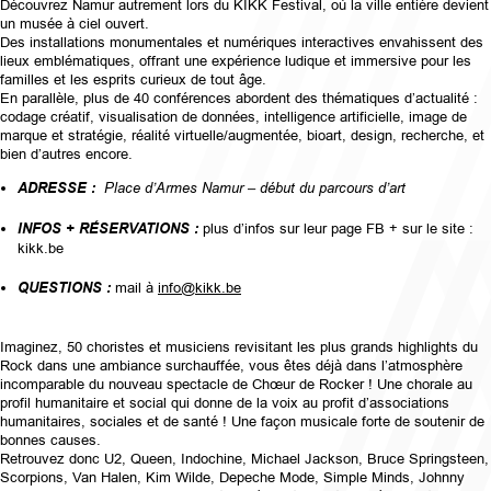
Découvrez Namur autrement lors du KIKK Festival, où la ville entière devient
un musée à ciel ouvert.
Des installations monumentales et numériques interactives envahissent des
lieux emblématiques, offrant une expérience ludique et immersive pour les
familles et les esprits curieux de tout âge.
En parallèle, plus de 40 conférences abordent des thématiques d’actualité :
codage créatif, visualisation de données, intelligence artificielle, image de
marque et stratégie, réalité virtuelle/augmentée, bioart, design, recherche, et
bien d’autres encore.
ADRESSE :
Place d’Armes Namur – début du parcours d’art
INFOS + RÉSERVATIONS :
plus d’infos sur leur page FB + sur le site :
kikk.be
QUESTIONS :
mail à
info@kikk.be
Imaginez, 50 choristes et musiciens revisitant les plus grands highlights du
Rock dans une ambiance surchauffée, vous êtes déjà dans l’atmosphère
incomparable du nouveau spectacle de Chœur de Rocker ! Une chorale au
profil humanitaire et social qui donne de la voix au profit d’associations
humanitaires, sociales et de santé ! Une façon musicale forte de soutenir de
bonnes causes.
Retrouvez donc U2, Queen, Indochine, Michael Jackson, Bruce Springsteen,
Scorpions, Van Halen, Kim Wilde, Depeche Mode, Simple Minds, Johnny