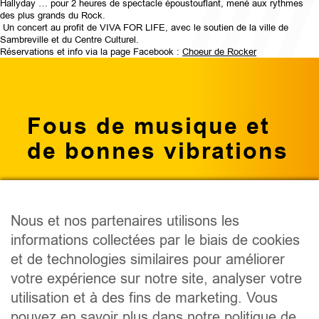
Hallyday … pour 2 heures de spectacle époustouflant, mené aux rythmes
des plus grands du Rock.
Un concert au profit de VIVA FOR LIFE, avec le soutien de la ville de
Sambreville et du Centre Culturel.
Réservations et info via la page Facebook :
Choeur de Rocker
Fous de musique et
de bonnes vibrations
Nous et nos partenaires utilisons les
informations collectées par le biais de cookies
PODCAST
et de technologies similaires pour améliorer
ÉMISSIONS
votre expérience sur notre site, analyser votre
ANIMATEURS
utilisation et à des fins de marketing. Vous
CONCOURS
pouvez en savoir plus dans notre politique de