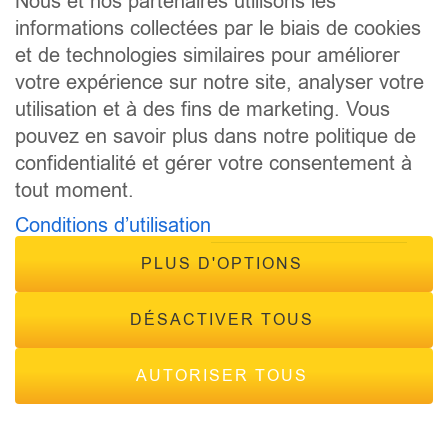
Nous et nos partenaires utilisons les
informations collectées par le biais de cookies
CONTACT
et de technologies similaires pour améliorer
FRÉQUENCES
votre expérience sur notre site, analyser votre
utilisation et à des fins de marketing. Vous
pouvez en savoir plus dans notre politique de
confidentialité et gérer votre consentement à
tout moment.
Conditions d’utilisation
© 2026 - Tous droits réservés Inside Radio, site réalisé par
Inside Communication
PLUS D'OPTIONS
Mentions légales
-
Politique de confidentialité
DÉSACTIVER TOUS
AUTORISER TOUS