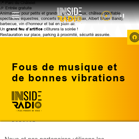
📍 Parc du Châtelet
🎉 Entrée gratuite
Animations pour petits et grands : grimage, jeux, château gonflable,
spectacles équestres, concerts live (Chevy Sax, Albert Blues Band),
barbecue, vin d’honneur et bal en plein air.
Un
grand feu d’artifice
clôturera la soirée !
Restauration sur place, parking à proximité, sécurité assurée.
Fous de musique et
de bonnes vibrations
PODCAST
ÉMISSIONS
ANIMATEURS