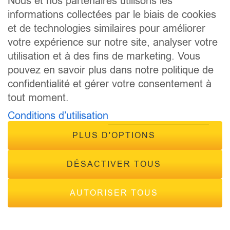
Nous et nos partenaires utilisons les
informations collectées par le biais de cookies
CONCOURS
et de technologies similaires pour améliorer
ÉVÈNEMENTS
CONTACT
votre expérience sur notre site, analyser votre
FRÉQUENCES
utilisation et à des fins de marketing. Vous
pouvez en savoir plus dans notre politique de
confidentialité et gérer votre consentement à
tout moment.
Conditions d’utilisation
PLUS D'OPTIONS
© 2026 - Tous droits réservés Inside Radio, site réalisé par
Inside Communication
DÉSACTIVER TOUS
Mentions légales
-
Politique de confidentialité
AUTORISER TOUS