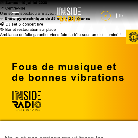
📅
Samedi 19 juillet 2025
📍 Centre-ville
Une soirée spectaculaire avec :
✨
Show pyrotechnique de 45 min
+
200 drones
🎧 DJ set & concert live
🍻 Bar et restauration sur place
Ambiance de folie garantie, viens faire la fête sous un ciel illuminé !
Fous de musique et
de bonnes vibrations
PODCAST
ÉMISSIONS