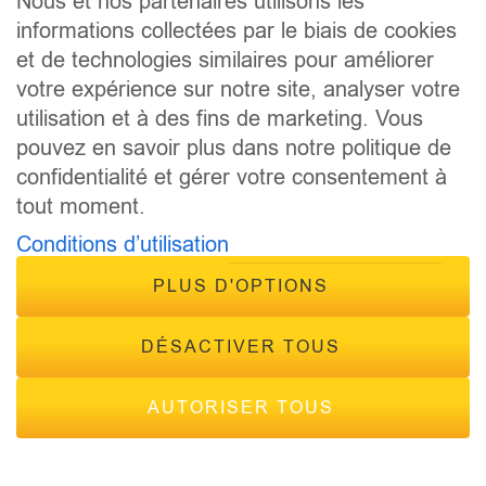
Nous et nos partenaires utilisons les
ANIMATEURS
informations collectées par le biais de cookies
CONCOURS
et de technologies similaires pour améliorer
ÉVÈNEMENTS
votre expérience sur notre site, analyser votre
CONTACT
FRÉQUENCES
utilisation et à des fins de marketing. Vous
pouvez en savoir plus dans notre politique de
confidentialité et gérer votre consentement à
tout moment.
Conditions d’utilisation
PLUS D'OPTIONS
© 2026 - Tous droits réservés Inside Radio, site réalisé par
Inside Communication
DÉSACTIVER TOUS
Mentions légales
-
Politique de confidentialité
AUTORISER TOUS